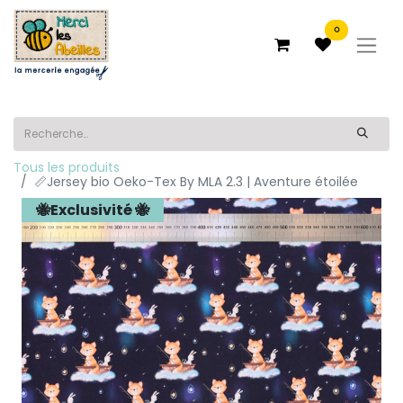
0
Tous les produits
📏Jersey bio Oeko-Tex By MLA 2.3 | Aventure étoilée
🐝Exclusivité 🐝