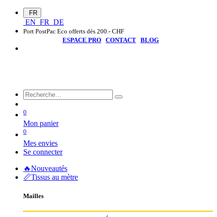
FR
EN
FR
DE
Port PostPac Eco offerts dès 200.- CHF
ESPACE PRO
CONTACT
BLOG
0
Mon panier
0
Mes envies
Se connecter
🔥Nouveautés
📏Tissus au mètre
Mailles