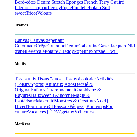
Bord-côtes
Denim Stretch
Éponges
French Terry
Gaufré
Interlock
Jacquard
Jersey
Piqué
Pointelle
Polaire
Soft
sweat
Tricot
Velours
Trames
Canvas
Canvas déperlant
Cotonnade
Crêpe
Cretonne
Denim
Gabardine
Gazes
Jacquard
Nid
d'abeille
Percale
Polaire / Teddy
Popeline
Softshell
Twill
Motifs
Tissus unis
Tissus "duos"
Tissus à colorier
Activités
(Loisirs/Sports)
Animaux
Ados
Décalé &
Original
Enfants
Environnement
Graphisme &
Rayures
Halloween | Automne
Magie &
Ésotérisme
Maternité
Monstres & Créatures
Noël |
Hiver
Nourriture & Boissons
Pâques | Printemps
Pop
culture
Vacances | Été
Végétaux
Véhicules
Matières