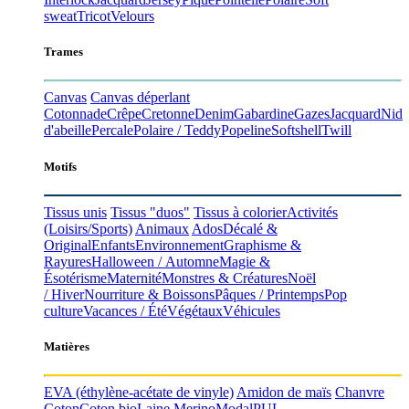
sweat
Tricot
Velours
Trames
Canvas
Canvas déperlant
Cotonnade
Crêpe
Cretonne
Denim
Gabardine
Gazes
Jacquard
Nid
d'abeille
Percale
Polaire / Teddy
Popeline
Softshell
Twill
Motifs
Tissus unis
Tissus "duos"
Tissus à colorier
Activités
(Loisirs/Sports)
Animaux
Ados
Décalé &
Original
Enfants
Environnement
Graphisme &
Rayures
Halloween / Automne
Magie &
Ésotérisme
Maternité
Monstres & Créatures
Noël
/ Hiver
Nourriture & Boissons
Pâques / Printemps
Pop
culture
Vacances / Été
Végétaux
Véhicules
Matières
EVA
(éthylène-acétate de vinyle)
Amidon de maïs
Chanvre
Coton
Coton bio
Laine Merino
Modal
PUL