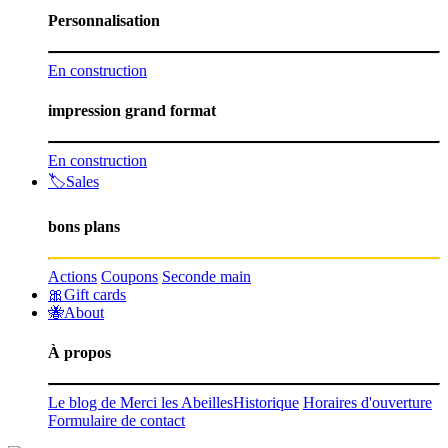
Personnalisation
En construction
impression grand format
En construction
🏷️Sales
bons plans
Actions
Coupons
Seconde main
🎀Gift cards
🐝About
À propos
Le blog de Merci les Abeilles
Historique
Horaires d'ouverture
Formulaire de contact