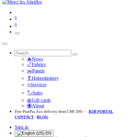
0
0
🔥News
📏Fabrics
✂️Panels
🧷Haberdashery
⭐Services
🏷️Sales
🎀Gift cards
🐝About
Free PostPac Eco delivery from CHF 200.–
B2B PORTAL
CONTACT
BLOG
Sign in
EN