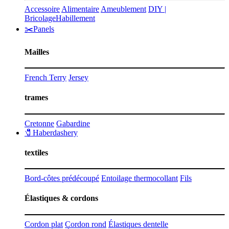
Accessoire
Alimentaire
Ameublement
DIY |
Bricolage
Habillement
✂️Panels
Mailles
French Terry
Jersey
trames
Cretonne
Gabardine
🧷Haberdashery
textiles
Bord-côtes prédécoupé
Entoilage thermocollant
Fils
Élastiques & cordons
Cordon plat
Cordon rond
Élastiques dentelle