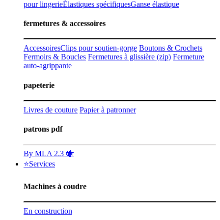
pour lingerie
Élastiques spécifiques
Ganse élastique
fermetures & accessoires
Accessoires
Clips pour soutien-gorge
Boutons & Crochets
Fermoirs & Boucles
Fermetures à glissière (zip)
Fermeture
auto-agrippante
papeterie
Livres de couture
Papier à patronner
patrons pdf
By MLA 2.3 🐝
⭐Services
Machines à coudre
En construction