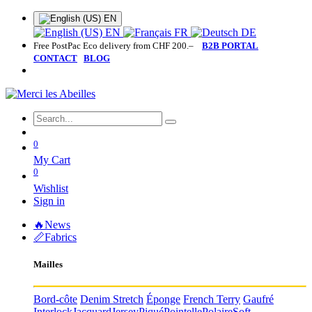
EN
EN
FR
DE
Free PostPac Eco delivery from CHF 200.–
B2B PORTAL
CONTACT
BLOG
0
My Cart
0
Wishlist
Sign in
🔥News
📏Fabrics
Mailles
Bord-côte
Denim Stretch
Éponge
French Terry
Gaufré
Interlock
Jacquard
Jersey
Piqué
Pointelle
Polaire
Soft