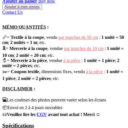
Ajouter au panier
Buy now
Ajouter à mes envies
Contact Us
MÉMO QUANTITÉS
:
📏=
Textile à la coupe
,
vendu
par tranches de 50 cm
:
1 unité =
50
cm
;
2 unités =
1 m
; etc.
🎗️=
Mercerie à la coupe
,
vendue
par tranches de 10 cm
:
1 unité =
10 cm
;
2 unité =
20 cm
; etc.
🧷
=
Mercerie à la pièce
,
vendue
à la pièce
:
1 unité =
1 pièce
;
2
unité =
2 pièces
; etc.
✂️
=
Coupon textile
,
dimensions fixes, vendu
à la pièce
:
1 unité =
1 pièce
;
2 unité =
2 pièces
; etc.
DISCLAIMER
:
💻
Les couleurs des photos peuvent varier selon les écrans
📦
Envoi en 2 à 4 jours ouvrables
📜
Veuillez lire les
C​GV
avant tout achat ! Merci ☺️
Spécifications