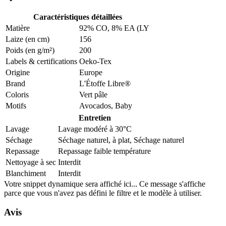
Caractéristiques détaillées
Matière
92% CO
,
8% EA (LY
Laize (en cm)
156
Poids (en g/m²)
200
Labels & certifications
Oeko-Tex
Origine
Europe
Brand
L'Étoffe Libre®
Coloris
Vert pâle
Motifs
Avocados
,
Baby
Entretien
Lavage
Lavage modéré à 30°C
Séchage
Séchage naturel, à plat
,
Séchage naturel
Repassage
Repassage faible température
Nettoyage à sec
Interdit
Blanchiment
Interdit
Votre snippet dynamique sera affiché ici... Ce message s'affiche
parce que vous n'avez pas défini le filtre et le modèle à utiliser.
Avis