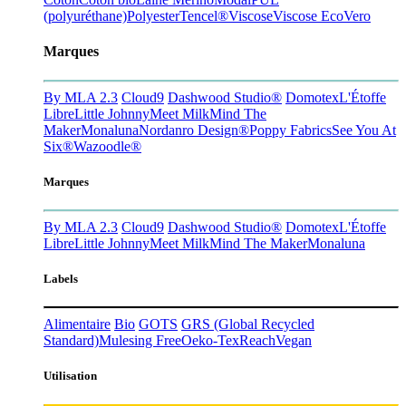
(polyuréthane)
Polyester
Tencel®
Viscose
Viscose EcoVero
Marques
By MLA 2.3
Cloud9
Dashwood Studio®
Domotex
L'Étoffe
Libre
Little Johnny
Meet Milk
Mind The
Maker
Monaluna
Nordanro Design®
Poppy Fabrics
See You At
Six®
Wazoodle®
Marques
By MLA 2.3
Cloud9
Dashwood Studio®
Domotex
L'Étoffe
Libre
Little Johnny
Meet Milk
Mind The Maker
Monaluna
Labels
Alimentaire
Bio
GOTS
GRS (Global Recycled
Standard)
Mulesing Free
Oeko-Tex
Reach
Vegan
Utilisation