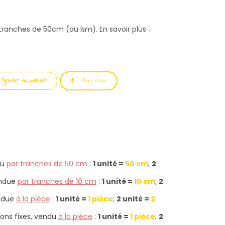
 tranches de 50cm (ou ½m). En savoir plus ↓
Ajouter au panier
Buy now
u
par tranches de 50 cm
:
1 unité =
50 cm
;
2
ndue
par tranches de 10 cm
:
1 unité =
10 cm
;
2
ndue
à la pièce
:
1 unité =
1 pièce
;
2 unité =
2
ons fixes, vendu
à la pièce
:
1 unité =
1 pièce
;
2