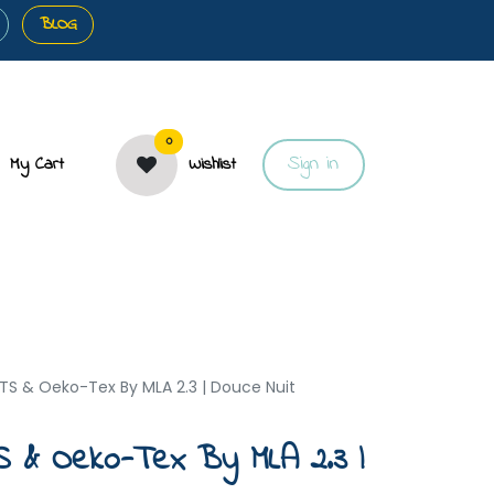
BLOG
0
Sign in
My Cart
Wishlist
🎀Gift cards
🐝About
TS & Oeko-Tex By MLA 2.3 | Douce Nuit
S & Oeko-Tex By MLA 2.3 |