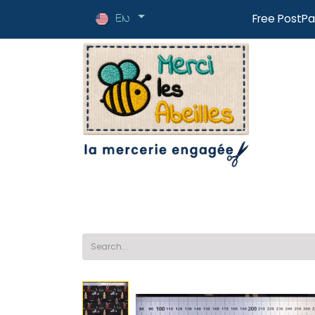
EN
Free PostPa
🔥News
📏Fabrics
✂