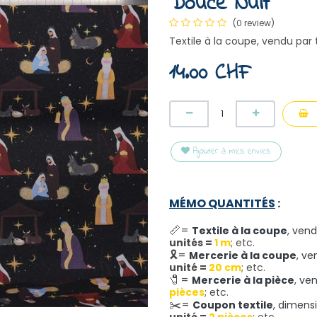
Douce Nuit
(0 review)
Textile à la coupe, vendu par
14.00
CHF
Ajouter à mes envies
MÉMO QUANTITÉS
:
📏=
Textile à la coupe
,
vend
unités =
1 m
; etc.
🎗️=
Mercerie à la coupe
,
ve
unité =
20 cm
; etc.
🧷
=
Mercerie à la pièce
,
ve
pièces
; etc.
✂️
=
Coupon textile
,
dimensi