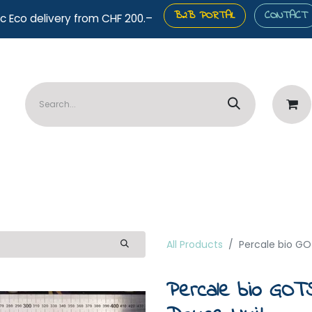
B2B PORTAL
CONTACT
c Eco delivery from CHF 200.–
️Panels
🧷Haberdashery
⭐Services
🏷️Sales
All Products
Percale bio GO
Percale bio GOT