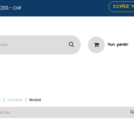
ESPACE 
co offerts dès 200.- CHF
Mon panier
️Panneaux
🧷Mercerie & Papeterie
⭐Services

s
Matières
Modal