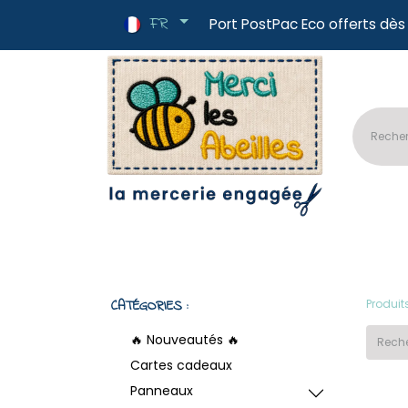
FR
Port PostPac E
🔥Nouveautés
📏Tissus au mètre
✂
CATÉGORIES :
Produit
🔥 Nouveautés 🔥
Cartes cadeaux
Panneaux