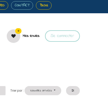
PRO
CONTACT
BLOG
0
Se connecter
Mes envies
️Bons plans
🎀Cartes cadeaux
🐝À propos
Trier par :
Nouvelles arrivées