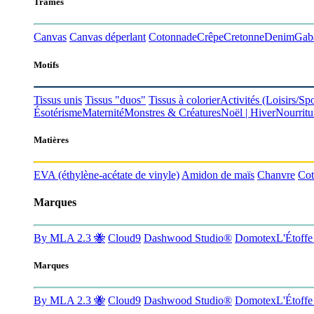
Trames
Canvas
Canvas déperlant
Cotonnade
Crêpe
Cretonne
Denim
Gab
Motifs
Tissus unis
Tissus "duos"
Tissus à colorier
Activités
(Loisirs/Spo
Ésotérisme
Maternité
Monstres & Créatures
Noël | Hiver
Nourritu
Matières
EVA
(éthylène-acétate de vinyle)
Amidon de maïs
Chanvre
Co
Marques
By MLA 2.3 🐝
Cloud9
Dashwood Studio®
Domotex
L'Étoff
Marques
By MLA 2.3 🐝
Cloud9
Dashwood Studio®
Domotex
L'Étoff