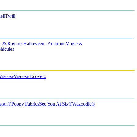
ell
Twill
e & Rayures
Halloween | Automne
Magie &
hicules
Viscose
Viscose Ecovero
sign®
Poppy Fabrics
See You At Six®
Wazoodle®