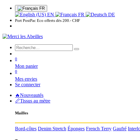
FR
EN
FR
DE
Port PostPac Eco offerts dès 200.- 
0
Mon panier
0
Mes envies
Se connecter
🔥Nouveautés
📏Tissus au mètre
Mailles
Bord-côtes
Denim Stretch
Éponges
French Terry
Gaufré
Interl