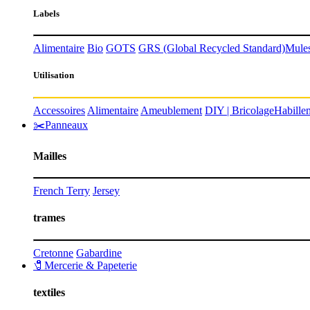
Labels
Alimentaire
Bio
GOTS
GRS
(Global Recycled Standard)
Mules
Utilisation
Accessoires
Alimentaire
Ameublement
DIY | Bricolage
Habille
✂️Panneaux
Mailles
French Terry
Jersey
trames
Cretonne
Gabardine
🧷Mercerie & Papeterie
textiles