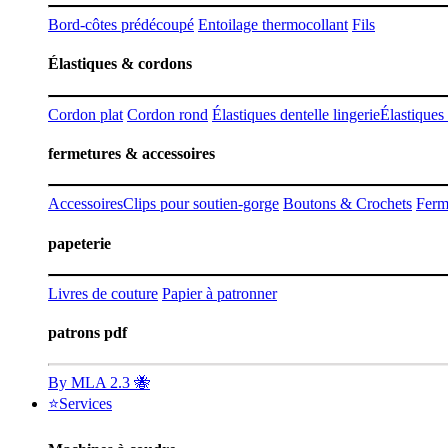
Bord-côtes prédécoupé
Entoilage thermocollant
Fils
Élastiques & cordons
Cordon plat
Cordon rond
Élastiques dentelle lingerie
Élastiques
fermetures & accessoires
Accessoires
Clips pour soutien-gorge
Boutons & Crochets
Ferm
papeterie
Livres de couture
Papier à patronner
patrons pdf
By MLA 2.3 🐝
⭐Services