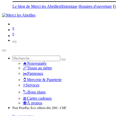
Le blog de Merci les Abeilles
Historique
Horaires d'ouverture
F
0
0
🔥Nouveautés
📏Tissus au mètre
✂️Panneaux
🧷Mercerie & Papeterie
⭐Services
🏷️Bons plans
🎀Cartes cadeaux
🐝À propos
Port PostPac Eco offerts dès 200.- 