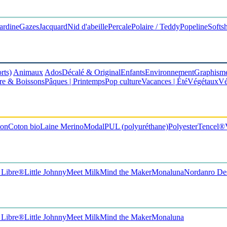
ardine
Gazes
Jacquard
Nid d'abeille
Percale
Polaire / Teddy
Popeline
Softsh
rts)
Animaux
Ados
Décalé & Original
Enfants
Environnement
Graphism
re & Boissons
Pâques | Printemps
Pop culture
Vacances | Été
Végétaux
Vé
ton
Coton bio
Laine Merino
Modal
PUL
(polyuréthane)
Polyester
Tencel®
e Libre®
Little Johnny
Meet Milk
Mind the Maker
Monaluna
Nordanro De
e Libre®
Little Johnny
Meet Milk
Mind the Maker
Monaluna