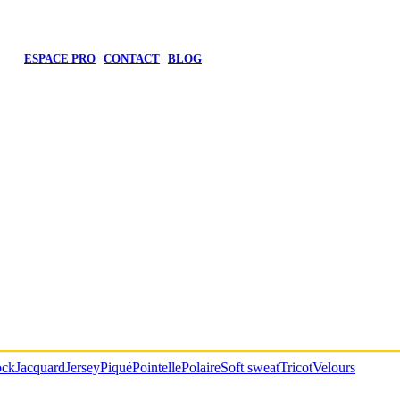
CHF
ESPACE PRO
CONTACT
BLOG
ock
Jacquard
Jersey
Piqué
Pointelle
Polaire
Soft sweat
Tricot
Velours