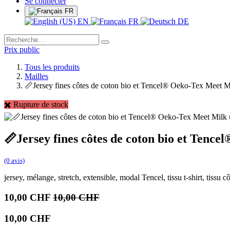
Se connecter
FR
EN
FR
DE
Prix public
Tous les produits
Mailles
📏Jersey fines côtes de coton bio et Tencel® Oeko-Tex Meet Mi
✖️ Rupture de stock
📏Jersey fines côtes de coton bio et Tence
(0 avis)
jersey, mélange, stretch, extensible, modal Tencel, tissu t-shirt, tissu côt
10,00
CHF
10,00
CHF
10,00
CHF