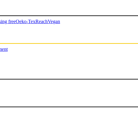
ing free
Oeko-Tex
Reach
Vegan
ment