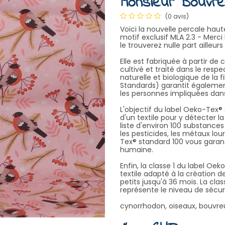
Monsieur Bouvreu
(0 avis)
Voici la nouvelle percale hau
motif exclusif MLA 2.3 - Merci 
le trouverez nulle part ailleur
Elle est fabriquée à partir de 
cultivé et traité dans le resp
naturelle et biologique de la f
Standards) garantit égalemen
les personnes impliquées dans 
L'objectif du label Oeko-Tex
d'un textile pour y détecter 
liste d'environ 100 substance
les pesticides, les métaux lou
Tex® standard 100 vous garanti
humaine.
Enfin, la classe 1 du label Oek
textile adapté à la création 
petits jusqu'à 36 mois. La clas
représente le niveau de sécuri
cynorrhodon, oiseaux, bouvreu