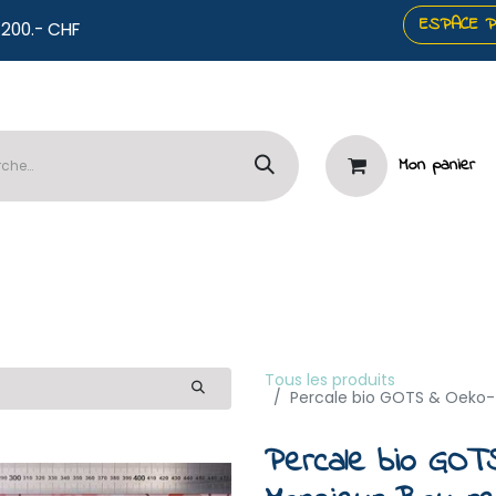
ESPACE 
co offerts dès 200.- CHF
Mon panier
️Panneaux
🧷Mercerie & Papeterie
⭐Services

Tous les produits
Percale bio GOTS & Oeko-T
Percale bio GOT