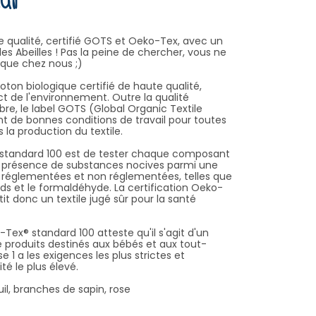
il
te qualité, certifié GOTS et Oeko-Tex, avec un
les Abeilles ! Pas la peine de chercher, vous ne
s que chez nous ;)
coton biologique certifié de haute qualité,
ect de l'environnement. Outre la qualité
ibre, le label GOTS (Global Organic Textile
t de bonnes conditions de travail pour toutes
la production du textile.
® standard 100 est de tester chaque composant
la présence de substances nocives parmi une
s réglementées et non réglementées, telles que
rds et le formaldéhyde. La certification Oeko-
t donc un textile jugé sûr pour la santé
o-Tex® standard 100 atteste qu'il s'agit d'un
de produits destinés aux bébés et aux tout-
se 1 a les exigences les plus strictes et
té le plus élevé.
il, branches de sapin, rose