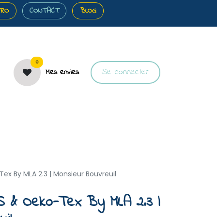
PRO
CONTACT
BLOG
0
Se connecter
Mes envies
️Bons plans
🎀Cartes cadeaux
🐝À propos
ex By MLA 2.3 | Monsieur Bouvreuil
S & Oeko-Tex By MLA 2.3 |