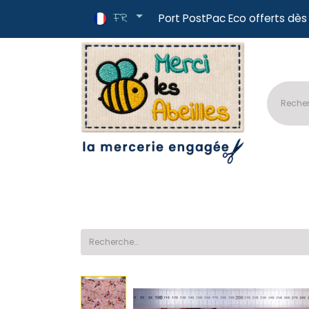
FR
Port PostPac E
🔥Nouveautés
📏Tissus au mètre
✂