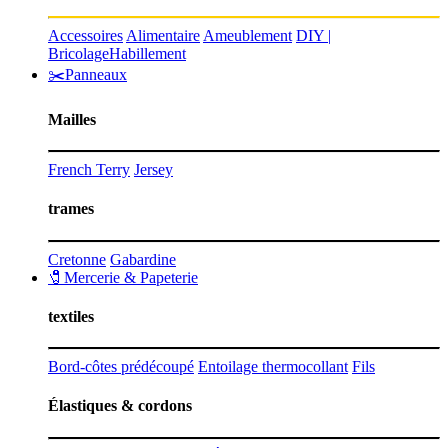
Accessoires
Alimentaire
Ameublement
DIY |
Bricolage
Habillement
✂️Panneaux
Mailles
French Terry
Jersey
trames
Cretonne
Gabardine
🧷Mercerie & Papeterie
textiles
Bord-côtes prédécoupé
Entoilage thermocollant
Fils
Élastiques & cordons