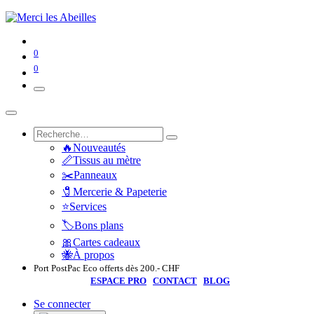
0
0
🔥Nouveautés
📏Tissus au mètre
✂️Panneaux
🧷Mercerie & Papeterie
⭐Services
🏷️Bons plans
🎀Cartes cadeaux
🐝À propos
Port PostPac Eco offerts dès 200.- CHF
ESPACE PRO
CONTACT
BLOG
Se connecter