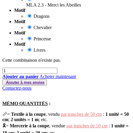
MLA 2.3 - Merci les Abeilles
Motif
Dragons
Motif
Chevalier
Motif
Princesse
Motif
Livres
Cette combinaison n'existe pas.
Ajouter au panier
Acheter maintenant
Ajouter à mes envies
Contactez-nous
MÉMO QUANTITÉS
:
📏=
Textile à la coupe
,
vendu
par tranches de 50 cm
:
1 unité =
50
cm
;
2 unités =
1 m
; etc.
🎗️=
Mercerie à la coupe
,
vendue
par tranches de 10 cm
:
1 unité =
10 cm
;
2 unité =
20 cm
; etc.