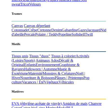
sweat
Tricot
Velours
Trames
Canvas
Canvas déperlant
Cotonnade
Crêpe
Cretonne
Denim
Gabardine
Gazes
Jacquard
Nid
d'abeille
Percale
Polaire / Teddy
Popeline
Softshell
Twill
Motifs
Tissus unis
Tissus "duos"
Tissus à colorier
Activités
(Loisirs/Sports)
Animaux
Ados
Décalé &
Original
Enfants
Environnement
Graphisme &
Rayures
Halloween | Automne
Magie &
Ésotérisme
Maternité
Monstres & Créatures
Noël |
Hiver
Nourriture & Boissons
Pâques | Printemps
Pop
culture
Vacances | Été
Végétaux
Véhicules
Matières
EVA
(éthylène-acétate de vinyle)
Amidon de maïs
Chanvre
Coton
Coton bio
Laine Merino
Modal
PUL