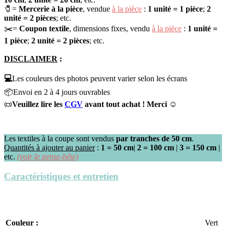
🧷
=
Mercerie à la pièce
,
vendue
à la pièce
:
1 unité =
1 pièce
;
2
unité =
2 pièces
; etc.
✂️
=
Coupon textile
,
dimensions fixes, vendu
à la pièce
:
1 unité =
1 pièce
;
2 unité =
2 pièces
; etc.
DISCLAIMER
:
💻
Les couleurs des photos peuvent varier selon les écrans
📦
Envoi en 2 à 4 jours ouvrables
📜
Veuillez lire les
C​GV
avant tout achat ! Merci ☺️
Les textiles à la coupe sont vendus
par tranches de 50 cm
.
Quantités à ajouter au panier
:
1 =
50 cm
|
2 =
100 cm
|
3 =
150 cm
|
etc.
(voir le pense-bête)
Caractéristiques et entretien
Couleur :
Vert