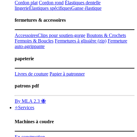
Cordon plat
Cordon rond
Élastiques dentelle
lingerie
Élastiques spécifiques
Ganse élastique
fermetures & accessoires
Accessoires
Clips pour soutien-gorge
Boutons & Crochets
Fermoirs & Boucles
Fermetures à glissière (zip)
Fermeture
auto-agrippante
papeterie
Livres de couture
Papier à patronner
patrons pdf
By MLA 2.3 🐝
⭐Services
Machines à coudre
En construction