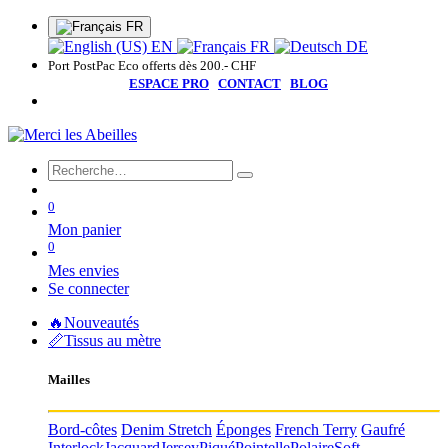
FR
EN
FR
DE
Port PostPac Eco offerts dès 200.- CHF
ESPACE PRO
CONTACT
BLOG
0
Mon panier
0
Mes envies
Se connecter
🔥Nouveautés
📏Tissus au mètre
Mailles
Bord-côtes
Denim Stretch
Éponges
French Terry
Gaufré
Interlock
Jacquard
Jersey
Piqué
Pointelle
Polaire
Soft