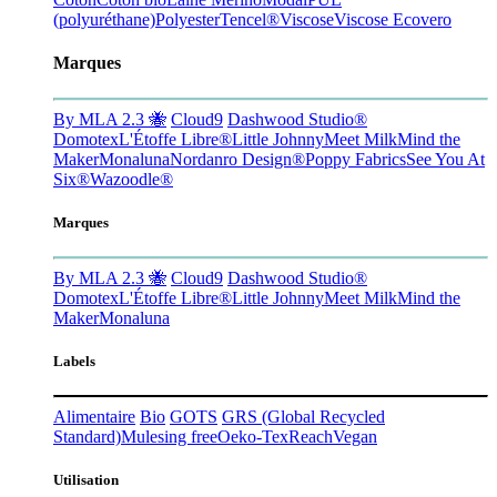
(polyuréthane)
Polyester
Tencel®
Viscose
Viscose Ecovero
Marques
By MLA 2.3 🐝
Cloud9
Dashwood Studio®
Domotex
L'Étoffe Libre®
Little Johnny
Meet Milk
Mind the
Maker
Monaluna
Nordanro Design®
Poppy Fabrics
See You At
Six®
Wazoodle®
Marques
By MLA 2.3 🐝
Cloud9
Dashwood Studio®
Domotex
L'Étoffe Libre®
Little Johnny
Meet Milk
Mind the
Maker
Monaluna
Labels
Alimentaire
Bio
GOTS
GRS
(Global Recycled
Standard)
Mulesing free
Oeko-Tex
Reach
Vegan
Utilisation