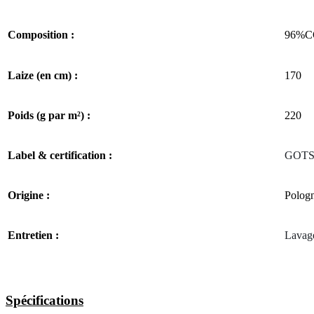
Composition :
96%C
Laize (en cm) :
170
Poids (g par m²) :
220
Label & certification :
GOTS 
Origine :
Polog
Entretien :
​Lava
Spécifications