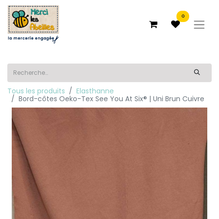
0
Tous les produits
Elasthanne
Bord-côtes Oeko-Tex See You At Six® | Uni Brun Cuivre