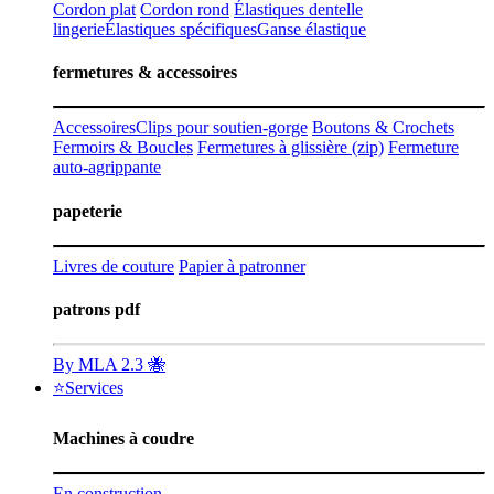
Cordon plat
Cordon rond
Élastiques dentelle
lingerie
Élastiques spécifiques
Ganse élastique
fermetures & accessoires
Accessoires
Clips pour soutien-gorge
Boutons & Crochets
Fermoirs & Boucles
Fermetures à glissière (zip)
Fermeture
auto-agrippante
papeterie
Livres de couture
Papier à patronner
patrons pdf
By MLA 2.3 🐝
⭐Services
Machines à coudre
En construction