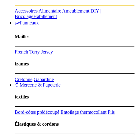
Accessoires
Alimentaire
Ameublement
DIY |
Bricolage
Habillement
✂️Panneaux
Mailles
French Terry
Jersey
trames
Cretonne
Gabardine
🧷Mercerie & Papeterie
textiles
Bord-côtes prédécoupé
Entoilage thermocollant
Fils
Élastiques & cordons