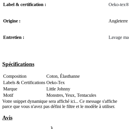
Label & certification :
​​​Oeko-tex
Origine :
Angleterre
Entretien :
Lavage ma
Spécifications
Composition
Coton
,
Élasthanne
Labels & Certifications
Oeko-Tex
Marque
Little Johnny
Motif
Monstres
,
Yeux
,
Tentacules
Votre snippet dynamique sera affiché ici... Ce message s'affiche
parce que vous n'avez pas défini le filtre et le modèle à utiliser.
Avis