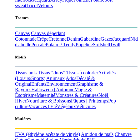
sweat
Tricot
Velours
Trames
Canvas
Canvas déperlant
Cotonnade
Crêpe
Cretonne
Denim
Gabardine
Gazes
Jacquard
Nid
d'abeille
Percale
Polaire / Teddy
Popeline
Softshell
Twill
Motifs
Tissus unis
Tissus "duos"
Tissus à colorier
Activités
(Loisirs/Sports)
Animaux
Ados
Décalé &
Original
Enfants
Environnement
Graphisme &
Rayures
Halloween | Automne
Magie &
Ésotérisme
Maternité
Monstres & Créatures
Noël |
Hiver
Nourriture & Boissons
Pâques | Printemps
Pop
culture
Vacances | Été
Végétaux
Véhicules
Matières
EVA
(éthylène-acétate de vinyle)
Amidon de maïs
Chanvre
Coton
Coton bio
Laine Merino
Modal
PUL