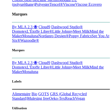
(polyuréthane)
Polyester
Tencel®
Viscose
Viscose Ecovero
Marques
By MLA 2.3 🐝
Cloud9
Dashwood Studio®
Domotex
L'Étoffe Libre®
Little Johnny
Meet Milk
Mind the
Maker
Monaluna
Nordanro Design®
Poppy Fabrics
See You At
Six®
Wazoodle®
Marques
By MLA 2.3 🐝
Cloud9
Dashwood Studio®
Domotex
L'Étoffe Libre®
Little Johnny
Meet Milk
Mind the
Maker
Monaluna
Labels
Alimentaire
Bio
GOTS
GRS
(Global Recycled
Standard)
Mulesing free
Oeko-Tex
Reach
Vegan
Utilisation