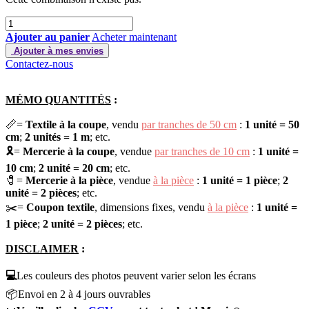
Ajouter au panier
Acheter maintenant
Ajouter à mes envies
Contactez-nous
MÉMO QUANTITÉS
:
📏=
Textile à la coupe
,
vendu
par tranches de 50 cm
:
1 unité =
50
cm
;
2 unités =
1 m
; etc.
🎗️=
Mercerie à la coupe
,
vendue
par tranches de 10 cm
:
1 unité =
10 cm
;
2 unité =
20 cm
; etc.
🧷
=
Mercerie à la pièce
,
vendue
à la pièce
:
1 unité =
1 pièce
;
2
unité =
2 pièces
; etc.
✂️
=
Coupon textile
,
dimensions fixes, vendu
à la pièce
:
1 unité =
1 pièce
;
2 unité =
2 pièces
; etc.
DISCLAIMER
:
💻
Les couleurs des photos peuvent varier selon les écrans
📦
Envoi en 2 à 4 jours ouvrables