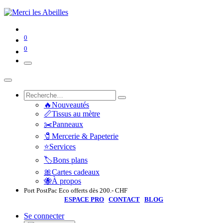
0
0
🔥Nouveautés
📏Tissus au mètre
✂️Panneaux
🧷Mercerie & Papeterie
⭐Services
🏷️Bons plans
🎀Cartes cadeaux
🐝À propos
Port PostPac Eco offerts dès 200.- CHF
ESPACE PRO
CONTACT
BLOG
Se connecter