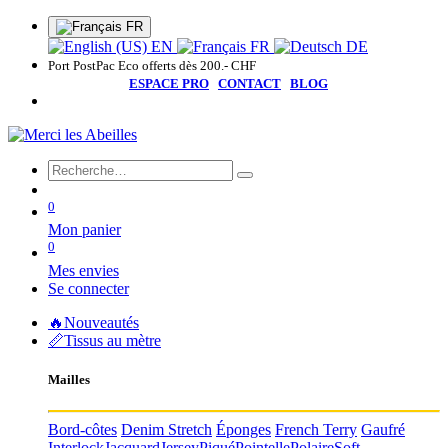
FR
EN
FR
DE
Port PostPac Eco offerts dès 200.- CHF
ESPACE PRO
CONTACT
BLOG
0
Mon panier
0
Mes envies
Se connecter
🔥Nouveautés
📏Tissus au mètre
Mailles
Bord-côtes
Denim Stretch
Éponges
French Terry
Gaufré
Interlock
Jacquard
Jersey
Piqué
Pointelle
Polaire
Soft