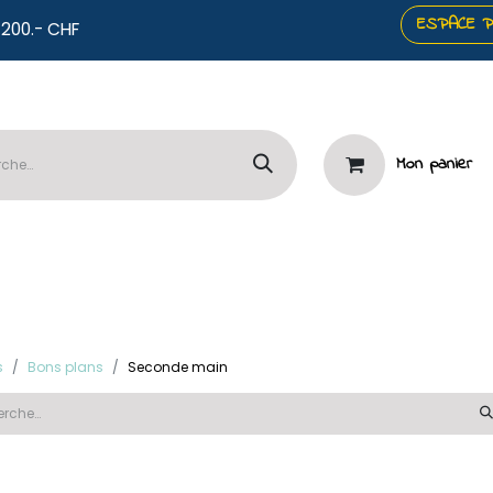
ESPACE 
co offerts dès 200.- CHF
Mon panier
️Panneaux
🧷Mercerie & Papeterie
⭐Services

s
Bons plans
Seconde main