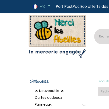
FR
Port PostPac E
🔥Nouveautés
📏Tissus au mètre
✂
CATÉGORIES :
Produit
🔥 Nouveautés 🔥
Cartes cadeaux
Panneaux