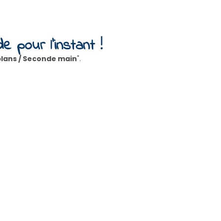
e pour l'instant !
lans / Seconde main
".