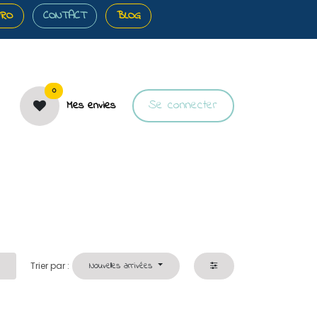
PRO
CONTACT
BLOG
0
Se connecter
Mes envies
️Bons plans
🎀Cartes cadeaux
🐝À propos
Trier par :
Nouvelles arrivées