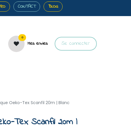
PRO
CONTACT
BLOG
0
Se connecter
Mes envies
️Bons plans
🎀Cartes cadeaux
🐝À propos
stique Oeko-Tex Scanfil 20m | Blanc
Oeko-Tex Scanfil 20m |