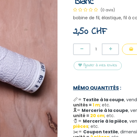
Blanc
(0 avis)
bobine de fil, élastique, fil à
2,50
CHF
Ajouter à mes envies
MÉMO QUANTITÉS
:
📏=
Textile à la coupe
,
vend
unités =
1 m
; etc.
🎗️=
Mercerie à la coupe
,
ve
unité =
20 cm
; etc.
🧷
=
Mercerie à la pièce
,
ve
pièces
; etc.
✂️
=
Coupon textile
,
dimensi