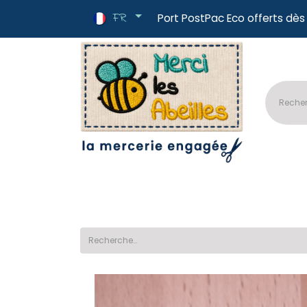
FR
Port PostPac E
🔥Nouveautés
📏Tissus au mètre
✂