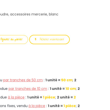
 coudre, accessoires mercerie, blanc
Ajouter au panier
Acheter maintenant
u
par tranches de 50 cm
:
1 unité =
50 cm
;
2
ndue
par tranches de 10 cm
:
1 unité =
10 cm
;
2
ndue
à la pièce
:
1 unité =
1 pièce
;
2 unité =
2
ons fixes, vendu
à la pièce
:
1 unité =
1 pièce
;
2