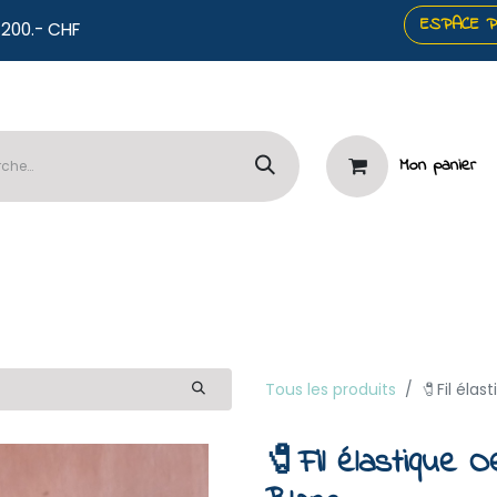
ESPACE 
co offerts dès 200.- CHF
Mon panier
️Panneaux
🧷Mercerie & Papeterie
⭐Services

Tous les produits
🧷Fil éla
🧷Fil élastique 