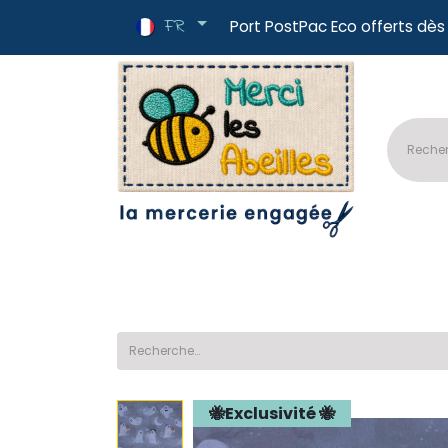
FR
Port PostPac E
🔥Nouveautés
📏Tissus au mètre
✂
🐝Exclusivité 🐝