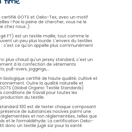
d time"
, certifié GOTS et Oeko-Tex, avec un motif
eilles ! Pas la peine de chercher, vous ne le
ue chez nous ;)
gé FT) est un textile maille, tout comme le
vent un peu plus lourde. L'envers du textiles
s : c'est ce qu'on appelle plus communément
nc plus chaud qu'un jersey standard, c'est un
ièrement à la confection de vêtements
 pull-overs, joggings,...
on biologique certifié de haute qualité, cultivé et
vironnement. Outre la qualité naturelle et
el GOTS (Global Organic Textile Standards)
conditions de travail pour toutes les
production du textile.
® standard 100 est de tester chaque composant
la présence de substances nocives parmi une
s réglementées et non réglementées, telles que
rds et le formaldéhyde. La certification Oeko-
t donc un textile jugé sûr pour la santé