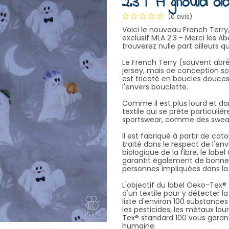
2.3 | "A ghould ol
(0 avis)
Voici le nouveau French Terry
exclusif MLA 2.3 - Merci les Ab
trouverez nulle part ailleurs q
Le French Terry (souvent abré
jersey, mais de conception sou
est tricoté en boucles douce
l'envers bouclette.
Comme il est plus lourd et do
textile qui se prête particul
sportswear, comme des sweats,
Il est fabriqué à partir de cot
traité dans le respect de l'en
biologique de la fibre, le lab
garantit également de bonnes 
personnes impliquées dans la 
L'objectif du label Oeko-Tex
d'un textile pour y détecter 
liste d'environ 100 substance
les pesticides, les métaux lou
Tex® standard 100 vous garanti
humaine.