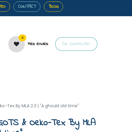
PRO
CONTACT
BLOG
0
Se connecter
Mes envies
️Bons plans
🎀Cartes cadeaux
🐝À propos
o-Tex By MLA 2.3 | "A ghould old time"
 GOTS & Oeko-Tex By MLA