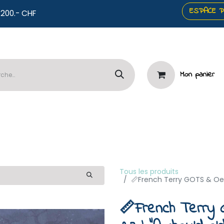
ESPACE 
co offerts dès 200.- CHF
Mon panier
️Panneaux
🧷Mercerie & Papeterie
⭐Services

Tous les produits
📏French Terry GOTS & Oek
📏French Terry