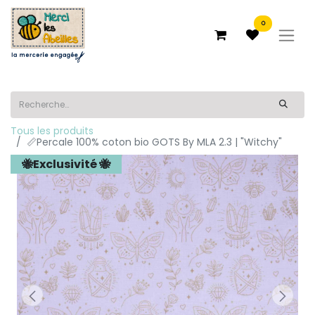
0
Tous les produits
📏Percale 100% coton bio GOTS By MLA 2.3 | "Witchy"
🐝Exclusivité 🐝