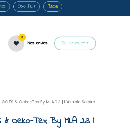
PRO
CONTACT
BLOG
0
Se connecter
Mes envies
️Bons plans
🎀Cartes cadeaux
🐝À propos
o GOTS & Oeko-Tex By MLA 2.3 | L'Astrale Solaire
 & Oeko-Tex By MLA 2.3 |