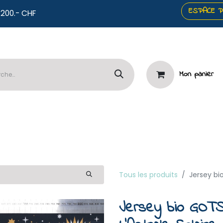
ESPACE 
co offerts dès 200.- CHF
Mon panier
️Panneaux
🧷Mercerie & Papeterie
⭐Services

Tous les produits
Jersey bi
Jersey bio GOTS