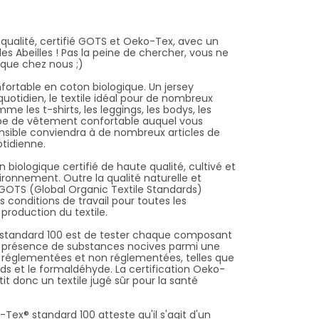
 qualité, certifié GOTS et Oeko-Tex, avec un
les Abeilles ! Pas la peine de chercher, vous ne
s que chez nous ;)
nfortable en coton biologique. Un jersey
quotidien, le textile idéal pour de nombreux
 les t-shirts, les leggings, les bodys, les
ype de vêtement confortable auquel vous
nsible conviendra à de nombreux articles de
idienne.​
on biologique certifié de haute qualité, cultivé et
vironnement. Outre la qualité naturelle et
el GOTS (Global Organic Textile Standards)
conditions de travail pour toutes les
production du textile.
® standard 100 est de tester chaque composant
la présence de substances nocives parmi une
s réglementées et non réglementées, telles que
rds et le formaldéhyde. La certification Oeko-
t donc un textile jugé sûr pour la santé
o-Tex® standard 100 atteste qu'il s'agit d'un