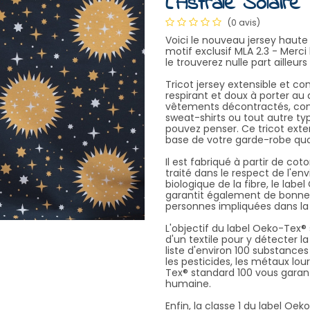
L'Astrale Solaire
(0 avis)
Voici le nouveau jersey haute
motif exclusif MLA 2.3 - Merci 
le trouverez nulle part ailleur
Tricot jersey extensible et co
respirant et doux à porter au 
vêtements décontractés, comme
sweat-shirts ou tout autre t
pouvez penser. Ce tricot exte
base de votre garde-robe quot
Il est fabriqué à partir de cot
traité dans le respect de l'en
biologique de la fibre, le lab
garantit également de bonnes 
personnes impliquées dans la 
L'objectif du label Oeko-Tex
d'un textile pour y détecter 
liste d'environ 100 substance
les pesticides, les métaux lou
Tex® standard 100 vous garanti
humaine.
Enfin, la classe 1 du label Oek