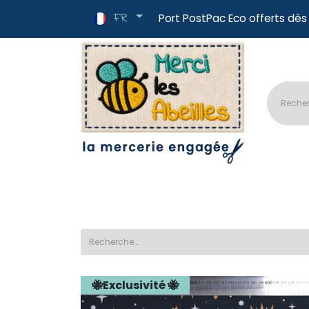
FR
Port PostPac E
🔥Nouveautés
📏Tissus au mètre
✂
🐝Exclusivité 🐝