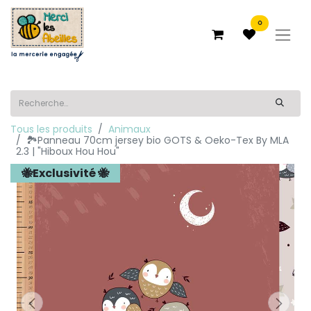
0
Tous les produits
Animaux
🏞️Panneau 70cm jersey bio GOTS & Oeko-Tex By MLA
2.3 | "Hiboux Hou Hou"
🐝Exclusivité 🐝