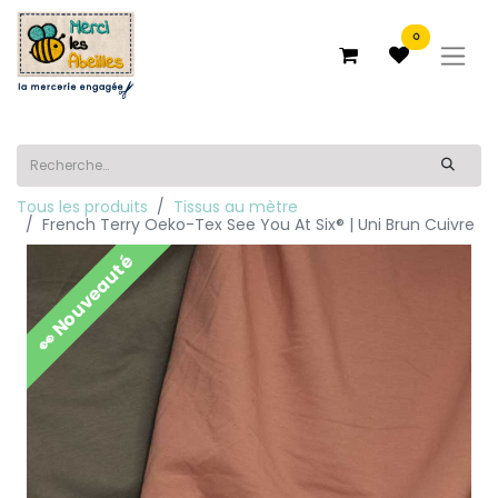
0
Tous les produits
Tissus au mètre
French Terry Oeko-Tex See You At Six® | Uni Brun Cuivre
👀 Nouveauté