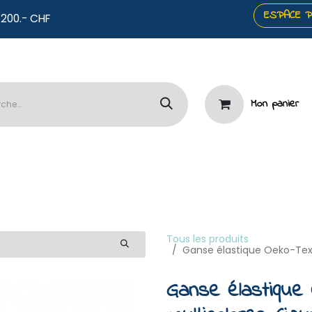
ESPACE 
co offerts dès 200.- CHF
Mon panier
️Panneaux
🧷Mercerie & Papeterie
⭐Services

Tous les produits
Ganse élastique Oeko-Tex 
Ganse élastique