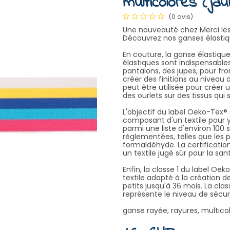
multicolores (jau
(0 avis)
Une nouveauté chez Merci les 
Découvrez nos ganses élastiqu
En couture, la ganse élastique 
élastiques sont indispensables
pantalons, des jupes, pour fro
créer des finitions au niveau
peut être utilisée pour créer un
des ourlets sur des tissus qui 
L'objectif du label Oeko-Tex® 
composant d'un textile pour 
parmi une liste d'environ 10
réglementées, telles que les p
formaldéhyde. La certificati
un textile jugé sûr pour la sa
Enfin, la classe 1 du label Oek
textile adapté à la création 
petits jusqu'à 36 mois. La clas
représente le niveau de sécuri
ganse rayée, rayures, multico