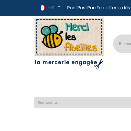
FR
Port PostPac E
🔥Nouveautés
📏Tissus au mètre
✂