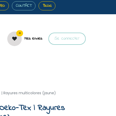
PRO
CONTACT
BLOG
0
Se connecter
Mes envies
️Bons plans
🎀Cartes cadeaux
🐝À propos
| Rayures multicolores (jaune)
 Oeko-Tex | Rayures