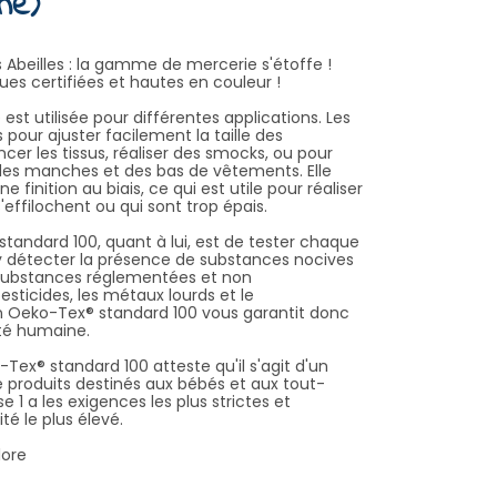
ne)
Abeilles : la gamme de mercerie s'étoffe !
es certifiées et hautes en couleur !
est utilisée pour différentes applications. Les
 pour ajuster facilement la taille des
ncer les tissus, réaliser des smocks, ou pour
 des manches et des bas de vêtements. Elle
e finition au biais, ce qui est utile pour réaliser
s'effilochent ou qui sont trop épais.
standard 100, quant à lui, est de tester chaque
y détecter la présence de substances nocives
0 substances réglementées et non
esticides, les métaux lourds et le
on Oeko-Tex® standard 100 vous garantit donc
nté humaine.
o-Tex® standard 100 atteste qu'il s'agit d'un
de produits destinés aux bébés et aux tout-
se 1 a les exigences les plus strictes et
té le plus élevé.
lore