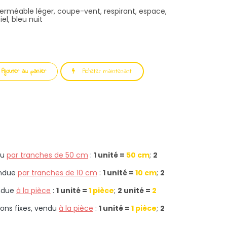
mperméable léger, coupe-vent, respirant, espace,
iel, bleu nuit
Ajouter au panier
Acheter maintenant
u
par tranches de 50 cm
:
1 unité =
50 cm
;
2
ndue
par tranches de 10 cm
:
1 unité =
10 cm
;
2
ndue
à la pièce
:
1 unité =
1 pièce
;
2 unité =
2
ons fixes, vendu
à la pièce
:
1 unité =
1 pièce
;
2