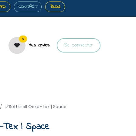
PRO
CONTACT
BLOG
0
Se connecter
Mes envies
️Bons plans
🎀Cartes cadeaux
🐝À propos
📏Softshell Oeko-Tex | Space
o-Tex | Space