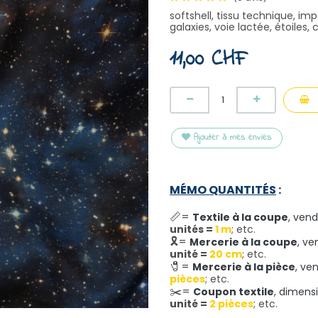
softshell, tissu technique, i
galaxies, voie lactée, étoiles, c
11,00
CHF
Ajouter à mes envies
MÉMO QUANTITÉS
:
📏=
Textile à la coupe
,
vend
unités =
1 m
; etc.
🎗️=
Mercerie à la coupe
,
ve
unité =
20 cm
; etc.
🧷
=
Mercerie à la pièce
,
ve
pièces
; etc.
✂️
=
Coupon textile
,
dimensi
unité =
2 pièces
; etc.