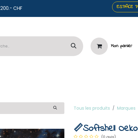
ESPACE 
co offerts dès 200.- CHF
Mon panier
️Panneaux
🧷Mercerie & Papeterie
⭐Services

Tous les produits
Marques
📏Softshell Oek
(0 avis)