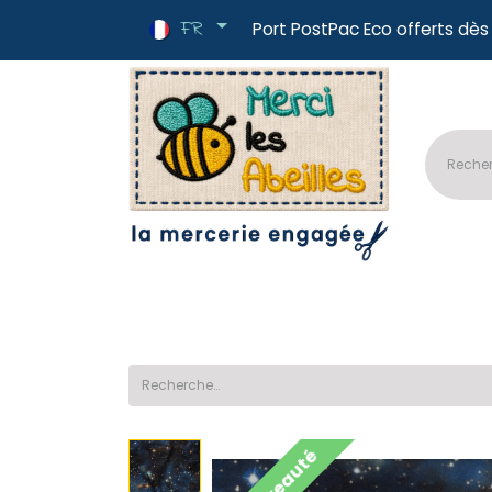
FR
Port PostPac E
🔥Nouveautés
📏Tissus au mètre
✂